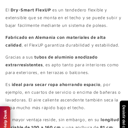
extensible
extensible
de
de
El
Dry-Smart FlexUP
es un tendedero flexible y
techo
techo
extensible que se monta en el techo y se puede subir y
bajar fácilmente mediante un sistema de poleas.
Fabricado en Alemania con materiales de alta
calidad
, el FlexUP garantiza durabilidad y estabilidad.
Gracias a sus
tubos de aluminio anodizado
extrarresistentes
, es apto tanto para interiores como
para exteriores, en terrazas o balcones.
Es
ideal para secar ropa ahorrando espacio
, por
ejemplo, en cuartos de servicio o encima de bañeras o
lavadoras. El aire caliente ascendente también seca la
Desistir del contrato
ropa mucho más rápido bajo el techo.
Help Desk
Su mayor ventaja reside, sin embargo, en su
longitud
variable de 100 a 160 cm
y una anchura de
81 cm
: