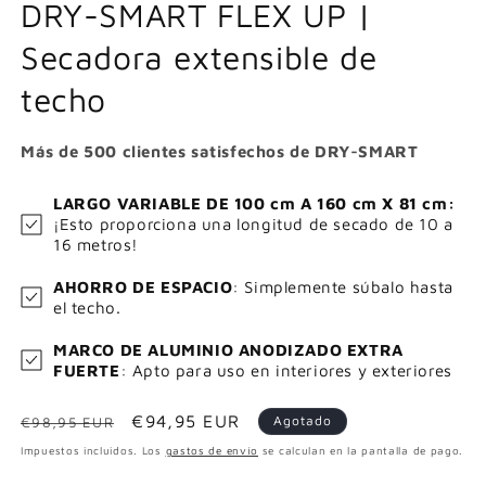
DRY-SMART FLEX UP |
Secadora extensible de
techo
Más de 500 clientes satisfechos de DRY-SMART
LARGO VARIABLE DE 100 cm A 160 cm X 81 cm:
¡Esto proporciona una longitud de secado de 10 a
16 metros!
AHORRO DE ESPACIO
: Simplemente súbalo hasta
el techo.
MARCO DE ALUMINIO ANODIZADO EXTRA
FUERTE
: Apto para uso en interiores y exteriores
Precio
Precio
€94,95 EUR
Agotado
€98,95 EUR
habitual
de
Impuestos incluidos. Los
gastos de envío
se calculan en la pantalla de pago.
oferta