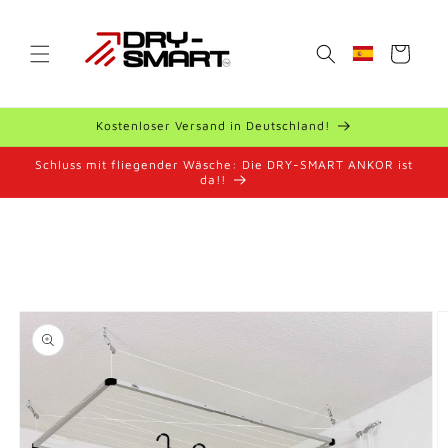
Ir
directamente
al contenido
Carrito
Geolocation B
Kostenloser Versand in Deutschland!
Schluss mit fliegender Wäsche: Die DRY-SMART ANKOR ist
da!!
Ir
directamente
a la
información
del producto