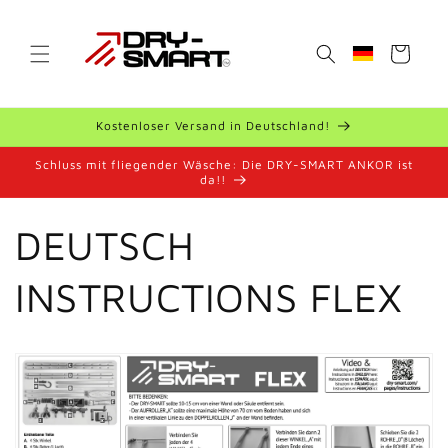
Direkt
zum
Inhalt
Warenkorb
Geolocation B
Kostenloser Versand in Deutschland!
Schluss mit fliegender Wäsche: Die DRY-SMART ANKOR ist
da!!
DEUTSCH
INSTRUCTIONS FLEX