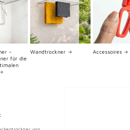
ner –
Wandtrockner
Accessoires
ner für die
timalen
:
Deckentrockner von