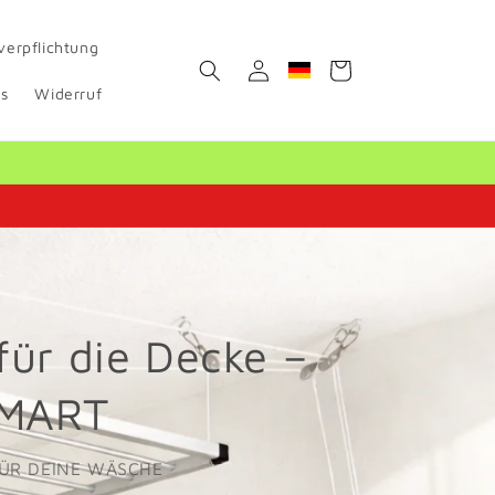
verpflichtung
Einloggen
Warenkorb
Geolocation Button: Deut
s
Widerruf
ür die Decke –
MART
ÜR DEINE WÄSCHE