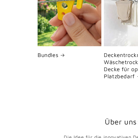
Bundles
Deckentrock
Wäschetrock
Decke für op
Platzbedarf
Über uns
Die Idee für die innovativen 