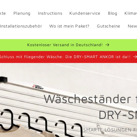
kte
Planung
Instructions
Kundenservice
Blog
Klima
 Installationszubehör
Wo ist mein Paket?
Gutscheine
New
Kostenloser Versand in Deutschland!
Schluss mit fliegender Wäsche: Die DRY-SMART ANKOR ist da!!
Wäscheständer f
DRY-S
SMARTE LÖSUNGEN F