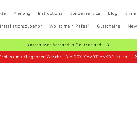
kte
Planung
Instructions
Kundenservice
Blog
Klima
 Installationszubehör
Wo ist mein Paket?
Gutscheine
New
Kostenloser Versand in Deutschland!
Schluss mit fliegender Wäsche: Die DRY-SMART ANKOR ist da!!