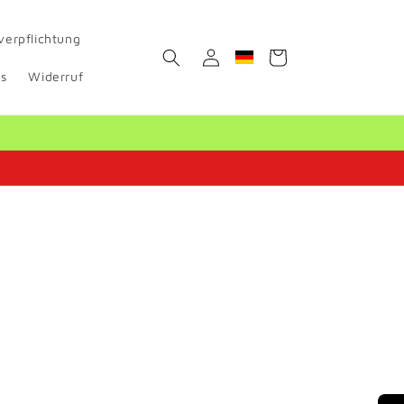
verpflichtung
Einloggen
Warenkorb
Geolocation Button: Deut
s
Widerruf