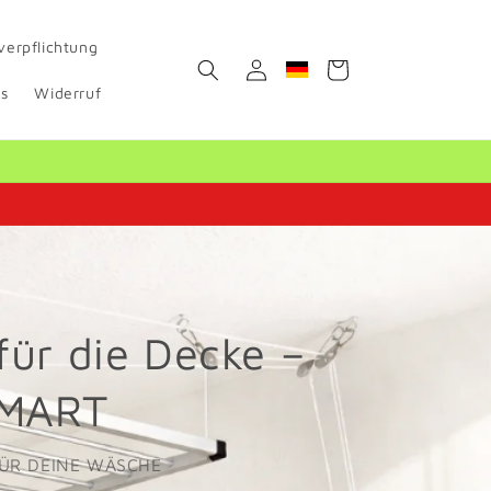
verpflichtung
Einloggen
Warenkorb
Geolocation Button: Deut
s
Widerruf
ür die Decke –
MART
ÜR DEINE WÄSCHE