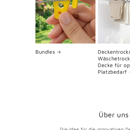
Bundles
Deckentrock
Wäschetrock
Decke für op
Platzbedarf
Über uns
Die Idee für die innovativen 