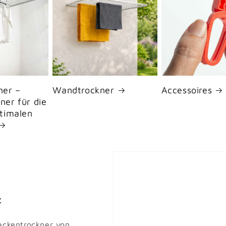
ner –
Wandtrockner
Accessoires
ner für die
timalen
:
Deckentrockner von