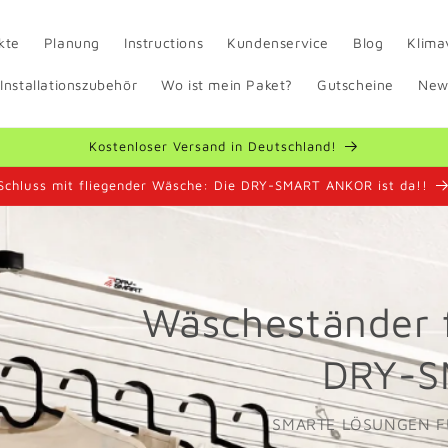
kte
Planung
Instructions
Kundenservice
Blog
Klima
 Installationszubehör
Wo ist mein Paket?
Gutscheine
New
Kostenloser Versand in Deutschland!
Schluss mit fliegender Wäsche: Die DRY-SMART ANKOR ist da!!
Wäscheständer f
DRY-S
SMARTE LÖSUNGEN F