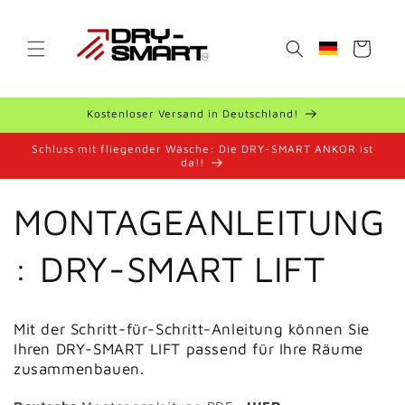
Meteen
naar de
content
Winkelwagen
Geolocation Bu
Kostenloser Versand in Deutschland!
Schluss mit fliegender Wäsche: Die DRY-SMART ANKOR ist
da!!
MONTAGEANLEITUNG
: DRY-SMART LIFT
Mit der Schritt-für-Schritt-Anleitung können Sie
Ihren
DRY-SMART LIFT passend für Ihre Räume
zusammenbauen.