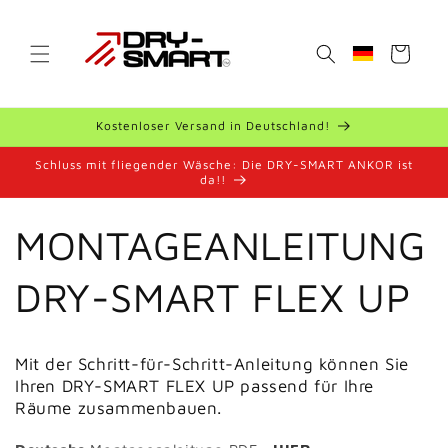
Meteen
naar de
content
Winkelwagen
Geolocation Bu
Kostenloser Versand in Deutschland!
Schluss mit fliegender Wäsche: Die DRY-SMART ANKOR ist
da!!
MONTAGEANLEITUNG
DRY-SMART FLEX UP
Mit der Schritt-für-Schritt-Anleitung können Sie
Ihren
DRY-SMART FLEX UP passend für Ihre
Räume zusammenbauen.